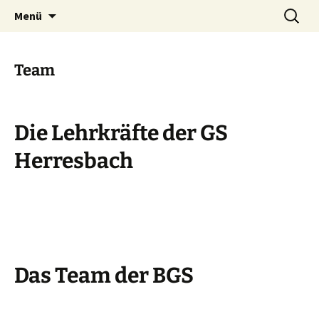
Zum
Suchen
Grundschule Herresbach
Menü
Inhalt
nach:
springen
Team
Die Lehrkräfte der GS
Herresbach
Das Team der BGS