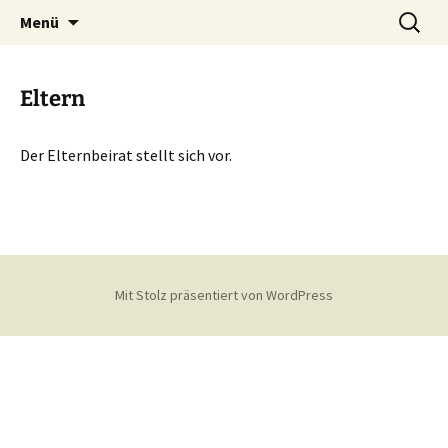
Zum
Suchen
Grundschule Herresbach
Menü
Inhalt
nach:
springen
Eltern
Der Elternbeirat stellt sich vor.
Mit Stolz präsentiert von WordPress